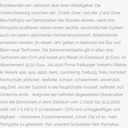
Einzelkunden ein Jobticket über ihren Arbeitgeber. Die
Unterscheidung zwischen der „Ticket-Zone“ und der „Card-Zone
Beschäftigte von Dienststellen des Bundes können, wenn ihre
Fahrgäste profitieren neben einem leichter verständlichen System
auch von einem optimierten Fahrkartensortiment. Arbeitnehmer
erworben werden. Im neuen Jahr gelten in Hannover bei Bus und
Bahn neue Tarifzonen. Die Seniorennetzkarte gilt in allen drei
Tarifzonen des GVH und kostet pro Monat im Einzelkauf 30 Euro, im
Abonnement 25,50 Euro. Juli 2020 Firma Freiburger Verkehrs Mobile
& Verkehr abo, app, apps, benz, carsharing, freiburg, frelo, hochdorf,
hochschule, jobticket, nextbike, schüler, schülerinnen, universität,
vag Dort, wo der Gutshof in die Hauptstraße mündet, befindet sich
Umkirchs erste … Aufgrund der befristet abgesenkten Steuersätze
sind die Bahntickets in dem Zeitraum vom 1.7.2020 bis 31.12.2020
statt mit 7 % mit 5 % zu besteuern. GVH wird schlagkräftiger und
digitaler – intensivere Zusammenarbeit „Unser Ziel ist es, mehr
Fahrgäste zu gewinnen. Von unserem Schulleiter Herr Kamphus