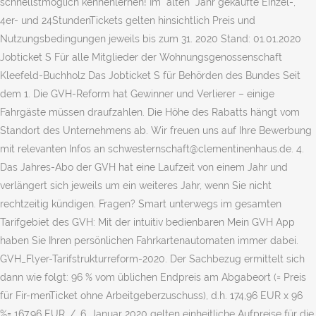
schnellstmöglich kennenlernen! Im "alten" Jahr gekaufte Einzel-,
4er- und 24StundenTickets gelten hinsichtlich Preis und
Nutzungsbedingungen jeweils bis zum 31. 2020 Stand: 01.01.2020
Jobticket S Für alle Mitglieder der Wohnungsgenossenschaft
Kleefeld-Buchholz Das Jobticket S für Behörden des Bundes Seit
dem 1. Die GVH-Reform hat Gewinner und Verlierer – einige
Fahrgäste müssen draufzahlen. Die Höhe des Rabatts hängt vom
Standort des Unternehmens ab. Wir freuen uns auf Ihre Bewerbung
mit relevanten Infos an schwesternschaft@clementinenhaus.de. 4.
Das Jahres-Abo der GVH hat eine Laufzeit von einem Jahr und
verlängert sich jeweils um ein weiteres Jahr, wenn Sie nicht
rechtzeitig kündigen. Fragen? ‎Smart unterwegs im gesamten
Tarifgebiet des GVH: Mit der intuitiv bedienbaren Mein GVH App
haben Sie Ihren persönlichen Fahrkartenautomaten immer dabei.
GVH_Flyer-Tarifstrukturreform-2020. Der Sachbezug ermittelt sich
dann wie folgt: 96 % vom üblichen Endpreis am Abgabeort (= Preis
für Fir-menTicket ohne Arbeitgeberzuschuss), d.h. 174,96 EUR x 96
%= 167,96 EUR ./. 6. Januar 2020 gelten einheitliche Aufpreise für die