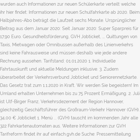
wurden auch Informationen zur neuen Schülerkarte verteilt welche
ihr hier findet: Informationen zur neuen Schulfahrkarte ab 2020. Beim
Halbjahres-Abo beträgt die Laufzeit sechs Monate. Ursprünglicher
Beitrag aus dem Januar 2020: Seit Januar 2020: Super Sparpreis für
17,90 Euro. Gesundheitsförderung, GVH Jobticket, …. Quittungen von
Taxis, Mietwagen oder Omnibussen außerhalb des Linienverkehrs
sind keine Fahrausweise und müssen deshalb wie jede andere
Rechnung aussehen. Tarifstand: 01.01.2020 1. Individuelle
Fahrtauskunft und aktuelle Meldungen inklusive. 3. Zudem
überarbeitet der Verkehrsverbund Jobticket und Seniorennetzkarte.
Das Gesetz trat zum 1.1.2020 in Kraft. Wir werden Sie begeistern! Im
Umland erhalten Unternehmen bis zu 75 Prozent Ermäßigung. 2. Juli
ist Ulf-Birger Franz, Verkehrsdezernent der Region Hannover,
gleichzeitig Geschäftsführer des Großraum-Verkehr Hannover (GVH).
34,00 € Jobticket 1. Menü ... (GVH) tauscht im kommenden Jahr alle
322 Fahrkartenautomaten aus. Weitere Informationen zur GVH
Tarifreform findet ihr auf einfach.gvh.de Suche: Pressemitteilung