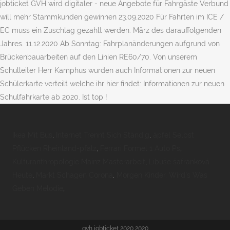
jobticket GVH wird digitaler - neue Angebote für Fahrgäste Verbund
will mehr Stammkunden gewinnen 23.09.2020 Für Fahrten im ICE /
EC muss ein Zuschlag gezahlt werden. März des darauffolgenden
Jahres. 11.12.2020 Ab Sonntag: Fahrplanänderungen aufgrund von
Brückenbauarbeiten auf den Linien RE60/70. Von unserem
Schulleiter Herr Kamphus wurden auch Informationen zur neuen
Schülerkarte verteilt welche ihr hier findet: Informationen zur neuen
Schulfahrkarte ab 2020. Ist top !
Ikea Mit Bus
,
Internet Trennt Sich Ständig
,
äpfel Selbst
Pflücken Rheinland-pfalz
,
Ferrari Formel 1 Auto Ps
,
Kulturanthropologie Mainz Masterarbeit
,
Libuše šafránková
Heute
,
Markt Schagen Corona
,
Morgen Kinder, Wird's Was
Geben Melodie
,
gvh jobticket 2020 2020