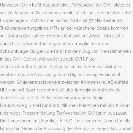
Hannover (GVH) heißt das Jobticket „FirmenAbo“, der GVH bietet es
seit 20 Jahren an. Was mache ich mit Tickets aus dem letzten Jahr?
Langenhagen - Acht Firmen nutzen Jobticket 57 Mitarbeiter der
Triebwerkswartungsfirma MTU an der Münchener Straße kommen
seit Anfang des Jahres mit dem Jobticket zur Arbeit. Jobticket 1.
Zunächst als Sondertarif angeboten, ermöglichte er den
Schaumburger Bürgern die Fahrt mit dem Zug von Ihren Bahnhöfen
in das GVH-Gebiet und wieder zurück. GVH_Flyer-
Tarifstrukturreform-2020. Hierfür sollen die Vertriebsaktivitäten
verstärkt und die Abwicklung durch Digitalisierung vereinfacht
werden. Schienenersatzverkehr zwischen #Minden und #Bielefeld
Hbf. und viel Spaß bei der Arbeit! abo-firmenkunden@bahn.de
Jährlich sind im Gebiet des Verkehrsverbundes Region
Braunschweig GmbH rund 100 Millionen Menschen mit Bus & Bahn
unterwegs. Pressemitteilung Tarifwechsel im GVH zum 01.01.2020
Die Neuerungen im Überblick: A, B, C – nur noch drei Zonen für alle
Fahrkarten Neben der Anpassung der Preise zum neuen Jahr ändert