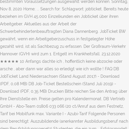
bestimmten Voraussetzungen ausgewählt werden können. Sonntag,
Nov 8, 2020 Home; ... Search for: Schlagwort: jobticket. Bereits heute
beziehen im GVH 45.000 Einzelkunden ein Jobticket über ihren
Arbeitgeber. Aktuelles aus der Arbeit der
Schwerbehindertenbeauftragten Diana Dannenberg. JobTicket BW
gewährt, wenn ein Arbeitgeberzuschuss in festgelegter Höhe
gezahlt wird, ist als Sachbezug zu erfassen. Der Großraum-Verkehr
Hannover (GVH) wird zum 1. Entgelt im Krankheitsfall. 23.12.2020
★★★★★ 10 Anfangs dachte ich , hoffentlich keine abzocke oder
arsche , aber dann war alles so erledigt wie ich wollte ! FAQ DB
JobTicket Land Niedersachsen (Stand August 2017) - Download
(PDF, 0,08 MB) DB Job-Ticket Bestellschein (Stand Juli 2019) -
Download (PDF, 0,35 MB) Drucken Bitte reichen Sie den Antrag über
Ihre Dienststelle ein. Preise gelten pro Kalendermonat. DB Vertrieb
GmbH - Abo-Team 01806 033 066 (20 ct/Anruf aus dem Festnetz,
Tarif bei Mobilfunk max. Variante I - Azubi-Tarif Folgende Personen
sind berechtigt: Auszubildende (anerkannter Ausbildungsberuf nach
dem Berufsbildungsgesetz) Studenten, die ein zum … Erfolgsmodell