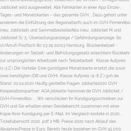
Jobticket wird ausgeweitet. Alle Fahrkarten in einer App Einzel-,
Tages- und Monatskarten – das gesamte GVH … Dazu gehört unter
anderem die Einführung des Regionaltarifs auch im GVH FirmenAbo
(neu: Jobticket) und SammelbestellerAbo (neu: Jobticket M und
Jobticket S). 5. Überlastungsanzeige / Gefährdungsanzeige. 60
ct/Anruf) Postfach 80 03 29 21003 Hamburg. Brückenteilzeit -
Änderungen im Teilzeit- und Befristungsgesetz erleichtern Rückkehr
zur ursprünglichen Arbeitszeit nach Teilzeitarbeit . Klasse Aufpreis
(1–3 Z.) Die Vorteile: Eine günstigere Monatskarte ersetzt die zuvor
zwei benötigten (DB und GVH). Klasse Aufpreis (4–6 Z.) gvh.de
Stand: 01.04.2020 Häufig gestellte Fragen Jobkarte2020 GVH
Kooperationspartner: AGA jobkarte-hannover.de GVH Jobticket /
GVH-FirmenAbo. ... Wir verschicken Ihr Kündigungsschreiben zur
GVH und Sie erhalten einen Sendebericht zusammen mit einer
Kopie Ihrer Kündigung per E-Mail. Im Vergleich kostete in 2020 …
Ticketübersicht 2020. pdf 2 MB. Preise 2020 nach Ablauf des
AbojahresPreise in Euro. Bereits heute beziehen im GVH 45.000