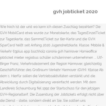
gvh jobticket 2020
Wie hoch ist der und wo kann ich diesen Zuschlag bezahlen? Die
GVH MobilCard etwa wurde zur Monatskarte, das TagesEinzelTicket
zur Tageskarte, das SammelTicket zur 6er-Karte und die GVH
SparCard heißt seit Anfang 2020 Jugendnetzkarte. Klasse. Mobile &
Verkehr 63plus app buchholz corona gvh hannover Homeoffice
jobticket mieter regiobus schüler schülerinnen unternehmen ... Ulf-
Birger Franz, Verkehrsdezernent der Region Hannover, gleichzeitig
Geschäftsführer des Großraum-Verkehr Hannover (GVH). Klasse Ab
dem 1. Hierfür sollen die Vertriebsaktivitäten verstärkt und die
Abwicklung durch Digitalisierung vereinfacht werden. Mit dem
Landkreis Schaumburg fiel 1992 der Startschuss für den jetzigen
GVH-Regionaltarif. Die Zusendung der Jobtickets erfolgt nicht über
die Dienst - stelle, sondern direkt an Sie. Sie sollten uns