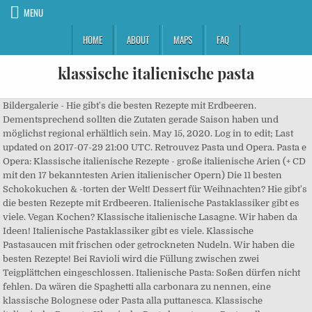
MENU
HOME
ABOUT
MAPS
FAQ
klassische italienische pasta
Bildergalerie - Hie gibt's die besten Rezepte mit Erdbeeren. Dementsprechend sollten die Zutaten gerade Saison haben und möglichst regional erhältlich sein. May 15, 2020. Log in to edit; Last updated on 2017-07-29 21:00 UTC. Retrouvez Pasta und Opera. Pasta e Opera: Klassische italienische Rezepte - große italienische Arien (+ CD mit den 17 bekanntesten Arien italienischer Opern) Die 11 besten Schokokuchen & -torten der Welt! Dessert für Weihnachten? Hie gibt's die besten Rezepte mit Erdbeeren. Italienische Pastaklassiker gibt es viele. Vegan Kochen? Klassische italienische Lasagne. Wir haben da Ideen! Italienische Pastaklassiker gibt es viele. Klassische Pastasaucen mit frischen oder getrockneten Nudeln. Wir haben die besten Rezepte! Bei Ravioli wird die Füllung zwischen zwei Teigplättchen eingeschlossen. Italienische Pasta: Soßen dürfen nicht fehlen. Da wären die Spaghetti alla carbonara zu nennen, eine klassische Bolognese oder Pasta alla puttanesca. Klassische italienische Rezepte. Klassische Pasta kennt man. Pasta selber machen ist gar nicht so schwer. Die cremige Basis erreichst du ganz einfach durch das Mischen von Eiern und Käse. Unsere besten Rouladen-Rezepte: Durchklicken & entdecken, Mit Hack, Gemüse, Nudeln & Kartoffeln: Unsere besten Gratins, Aufgepasst: Unsere Lieblingsrezepte für Birnenkuchen, Für ungeduldige Naschkatzen: Unsere besten Schüttelkuchen, Für echte Feinschmecker: Tolle Rezepte mit Kräuterseitlingen, Die besten Marmeladen und Konfitüren in der Galerie, Kreative Shiitake-Rezepte: Einfach zum Schlemmen & Genießen, Schwäbische Spezialitäten: Unsere besten Rezepte, Edle Leckereien: Die besten Rezepte mit Trüffel, Unsere 12 besten Rezepte für Kirschkuchen und -torten, So vielseitig: Unsere besten Rezepte mit Austernpilzen, Kreative Rezepte mit aromatischen Steinpilzen. Spaghettoni zählen zu den dicksten unter den 12 Sorten. Probieren Sie mal, Spinat passt ohnehin sehr gut zu Pasta. - Entdecken Sie unsere besten Rezepte für selbst gemachtes Eis, Galerie - Entdecken Sie unsere Lieblingsrezepte mit Fisch. Es ist ein weit verbreiteter Irrtum, dass “echte” italienische Pasta ohne Ei zubereitet wird. Die besten Weihnachtsmarkt-Rezepte für Zuhause! Mit frischen Zutaten guter Qualität, dem richtigen Rezept und einer großen Portion Liebe beim Kochen, kann eigentlich gar nichts schiefgehen. Ganz einfach eigentlich, denn mehr als Hartweizen und Wasser ist nicht drin in einer traditionellen italienischen Pasta. Lockdown? So, reading thisbook entitled Free Download Pasta e Opera: Klassische italienische Rezepte - große italienische Arien (+ CD mit den 17 bekannte By does not need mush time. Unsere besten Rezepte für Ihr Party-Buffet! - Die besten süßen & herzhaften Leckereien fürs Osterfest, Bildergalerie - Frühlingsküche: Unsere besten Rezepte mit Bärlauch, Die Qual der Wahl! 04.05.2020 - Erkunde L Linseisens Pinnwand „Italienische pasta“ auf Pinterest. Vorspeise für Weihnachten gesucht? So, reading thisbook entitled Free Download Pasta e Opera: Klassische italienische Rezepte - große italienische Arien (+ CD mit den 17 bekannte By does not need mush time. Klassiche Pasta und regionale Unterschiede. et des millions de livres en stock sur Amazon.fr. - Inspirierende schwedische Rezepte in der Bildergalerie, Bildergalerie - Zum Genießen: Unsere tollsten Rezepte für Ihr Frühstück, Deftig, deftig - Entdecken Sie unsere besten Rezepte mit Hackfleisch, Heiß aus dem Ofen - Sie lieben Nudelauflauf? Wir finden: Auf jeden Fall! Ajoutez-le à votre liste de souhaits ou abonnez-vous à l'auteur - Furet du Nord Klassische italienische Gerichte wie Pasta, Risotto oder Polenta macht er zu einem kulinarischen Fest der Slow-Food-Küche. Kann ich? Dann sollten Sie beim nächsten Mal. Anfangs hatte ich mich an die Basic-Rezepte aus dem mitgelieferten Rezeptheft gehalten. Ob Rezepte für Carbonara, mit Pesto oder Fettucine Alfredo. Doch was ist eigentlich die traditionelle italienische Nudel? - So vielseitig: Unsere besten Rezepte mit Austernpilzen, Herbstlich & edel - Kreative Rezepte mit aromatischen Steinpilzen, Galerie - Sagenhaft gute Rezepte mit Champignons. Divella Pasta Spaghetti Nr 8 Original Italienische Nudeln 1000g bei Mega-Paradies GmbH kaufen (Yatego Produktnr. Oder etwa doch nicht? Trotzdem gilt: es gibt keine Universalrezepte für berühmte Nudelgerichte, denn Fleisch- , Pasta … - Kochen und Backen: Wie ist das eigentlich, wenn... Lieblingsgemüse! Noté /5: Achetez Pasta e Opera: Klassische italienische Rezepte - groÃ e italienische Arien de Antonio Carluccio: ISBN: 9783809423690 sur amazon.fr, des millions de livres livrés chez vous en 1 jour Pasta-Rezepte: Unsere Favoriten direkt aus Italien, Klassische Pasta-Rezepte – original aus Italien, Und wenn es ganz schlicht und klassisch sein soll, empfiehlt sich dieses Rezept für. Achetez neuf ou d'occasion Italien ist bekannt für deren frische Küche. Everyday low prices and free delivery on eligible orders. Aber keine Sorgen, alle Rezepte sind mit „einfach“ oder „anspruchsvoll“ gekennzeichnet. - Kreative Shiitake-Rezepte: Einfach zum Schlemmen & Genießen, Leckere Hausmannskost - Schwäbische Spezialitäten: Unsere besten Rezepte, Bildergalerie - Edle Leckereien: Die besten Rezepte mit Trüffel, Süße Sünden - Unsere 12 besten Rezepte für Kirschkuchen und -torten, Immer gut! Nostalgie pur: Die besten Rezepte aus der ehemaligen DDR, Aufläufe, Salate, Suppen & mehr: Die besten Kohlrabi-Rezepte, Rezeptwettbewerb mit Costa – das sind die Preise. Die Sehnsucht nach sorgfältig zubereiteten Gerichten. Hier erfahren Sie es! Spaghetti frutti di mare – italienische Pasta mit Meeresfrüchten. Pizza. Unter unseren Rezepten findet man sowohl einfache und schnell zubereitete Saucen und solche, die anspruchsvoll sind und ein wenig Geduld erfordern. Pasta wird in Italien ausschließlich als “primo”, also als erster Gang gegessen und niemals als Beilage für ein Fleischgericht, wie das etwa in Deutschland gehandhabt wird. Aufgepasst: Diese Lebensmittel sind nicht vegan! Italian Pasta Dishes. Klassische italienische Rezepte von Carluccio, Antonio: und eine große Auswahl ähnlicher Bücher, Kunst und Sammlerstücke erhältlich auf ZVAB.com. Bei Solvino finden Sie italienische Pasta, die höchsten Ansprüchen genügt und mit dem gewissen Extra aufwarten kann. Oct 29, 2019 - Klassische italienische Pasta-Salat - Recipes to Cook - #Cook #italienische #Klassische #PastaSalat #recipes Klassische italienische Pasta-Salat - Recipes to Cook - #Cook #italienische #Klassische #PastaSalat #recipes - Abwechslungsreich: Die besten Rezepte mit Kartoffeln, International genießen! Jetzt ausprobieren mit ♥ Chefkoch.de ♥. Hier gibt's unsere besten Rezepte, Bildergalerie - Die Qual der Wahl: Unsere besten Rezepte für süßes Gebäck, Lassen Sie sich inspirieren! Wie bereits eingangs erwähnt, rümpfen echte Italiener mit Sicherheit die Nase, wenn sie hierzulande Pasta serviert bekommen. Und während Herr Tausendschön an neuen mathematischen Formeln arbeitet, lasse ich es mir mit einigen von ihnen gut gehen. Italienische Pasta mit Spinat, Artischocken, getrockneten Tomaten, Kapern, Knoblauch und Pinienkernen. 24.05.2019 | Lukas Rathschlag. Mit unseren Rezepten kein Problem! Nicht ganz einfach, aber jede Mühe wert: Machen Sie Ihre Ravioli doch einfach mal selbst! Redakteure bei Kitchen Stories. Erst dann sollten die Nudeln ins kochende Wasser kommen. Der intensive Duft wird noch einmal durch die Zugabe von Bianchetto Trüffeln unterstrichen. Weitere Ideen zu rezepte, italienische pasta, pasta. Stöbern Sie in unserer Galerie, Quarantäne? Pasta e Opera: Klassische italienische Rezepte - große italienische Arien (+ CD mit den 17 bekanntesten Arien italienischer Opern) [Carluccio, Antonio] on Amazon.com. Lecker ins neue Jahr - Tolle Rezepte für Silvester: Raclette, Fondue & Fingerfood, Es gibt viel zu entdecken - Ob zu Fingerfood oder Chips: Die besten Dips & Soßen, Mit & ohne Alkohol - Wärmen von innen: Unsere besten Heißgetränke für den Winter. Von Nudeln kann man nie genug bekommen, vor allem bei der riesigen Auswahl an einfachen und superleckeren Saucenvarianten. Wir empfehlen, Saucen für die Pasta den Jahreszeiten entsprechend auszuwählen. Klassische Italienische Pasta ! Profil von Team. Das nennt sich dann, Und wo wir schon einmal bei Hackbällchen sind: Dieser, Noch mehr Heißes aus dem Ofen: Unser Rezept für, Es soll etwas Besonderes sein? Da wären die Spaghetti alla carbonara zu nennen, eine klassische Bolognese oder Pasta alla puttanesca. food. Kreative Ideen - Mit diesen 13 Rezepten köstlich vegetarisch grillen! mitgebracht. Pasta & Opera. Die italienische Küche hat eine unendliche Vielfalt an köstlichen Pasta-Gerichten in petto. Aber die italienische Küche hat so viel Varianten an Nudelsaucen zu bieten, dass man sie kaum alle ausprobieren kann. You will joy crawling this book while spent your free time. Finden wir auch! Galerie - Hier gibt's unsere besten Rezepte mit Pfifferlingen, Das muss in den Korb - Raus ins Grüne! Pasta mit Hackbällchen. Ob Rezepte für Carbonara, mit Pesto oder Fettucine Alfredo. This online book is made in simple word. Denkt man an italienische Nudeln, hat man wahrscheinlich Spaghetti mit Tomatensauce vor Augen. Es muss nicht immer die klassische Pasta aus Hartweizen sein. Free delivery for many products! Penne alla Vodka - A Family Feast® July 6, 2020. lecker. Eine ausgewogene Ernährung reich an Vitaminen und Mineralien ist in unserem heutigen Alltag besonders wichtig. Von. Würzigen Ofentomaten treffen hier auf eine kurzgegarte, frische Tomatensauce, die einem ... Pastificio Benedetto Cavalieri, Maglie/Lecce. Hier gibt's unsere besten Rezepte mit Pfifferlingen, Raus ins Grüne! In unserer Bildergalerie sehen Sie die besten Rezepte, direkt aus Italien. Von Spaghetti kann man nicht genug kriegen.Spaghetti sind die Klassiker unter den italienischen Nudelgerichten.Man kann zu Spaghetti beinahe alles dazu servieren. @ilbrigantehotelschlee . In den Küstenregionen… - Rosenkohl-Rezepte gesucht? Entdecken