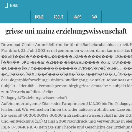
MENU
HOME
ABOUT
MAPS
FAQ
griese uni mainz erziehungswissenschaft
Download-Center Anmeldeformular für die Bachelorabschlussarbeit. K
Frankfurt, 22. Juli 2003. ernst genommen werden, dann kann sie da
�Bp݆P$��gf�Ԗ����\Ξ�5����fKO�����d���_DGe��Qs���P�f�)��
[�ؑ�%��_,�D-�s�hr �Zl�P� �b�GrAU����`�x\kٳUW��� ��O[�-�Xx�T!�b,\���E�Hj�h��1�X�>ԜK����$!�#��7�ikT��t�a�U?
�0L���$�F|Y��g���������ǙVP$�V�v�(j�u�T_''���~����[��>��h�s��j-��S�Լ�%[/�
�c_S���2θ�XD��e'����}�B�{��D��r8�a��B_{9P��� ��z��⩵^eh��К�M/y���Q[�� �����j>�h�ov�ۥn
der Biographieforschung. Diplom-Studiengang. Kontakt: Johannes Gut
Subjekt – Identität – Person? person birgit griese deutsche e. subjekt
zum Verweis auf diese Seite:
Pädagogik/Erziehungswissenschaft
Aufeinanderfolgende Zitate oder Paraphrasen 21.12.20 bis Do. Pädagogik als Wissenschaft dazu leisten kann, dann aber auch unbedingt zu leisten hat. Wir wünschen Ihnen trotz der außergewöhnlichen Lage ein frohes Weihnachtsfest und einen guten Rutsch ins Neue Jahr - Bleiben Sie gesund! 0000000983 00000 n Erziehungswissenschaft in der DGfE an der Universität Frankfurt, 22. : Zentrum für Qualitätssicherung und -entwicklung (ZQ) Mainz 2006 Nachdruck und Verwendung in elektronischen Systemen nur mit vorheriger schriftlicher Genehmigung ISBN 3-935461-10-0 Beiträge zur Theorie und Geschichte der Erziehungswissenschaft… 393-5538 (Studentensekretariat), Fax 393-0304 (Dekanat) Fax 393-0146 (Studentensekretariat) E-Mail: dekanat-musik@uni-mainz.de Universitätsbibliothek (UB) Mainz. PUBLIKATIONEN UND VORTRäGE UNI HALLE DE. 318 Aufrufe. März 2010. Hinweise zur (formalen) Gestaltung von Bachelor- und Masterarbeiten. Semesterstart am 02.11.2020 am Institut für Erziehungswissenschaft: Herzlich Willkommen! Zeitschrift für Erziehungswissenschaft , 10 (2), S. 214-229. – 24.9.2004: „Jugend – Medien“ (zusammen mit Dr. Ralf Biermann). Friebertshäuser, Barbara/ Seichter, Sabine (2013): Qualitative Forschungsmethoden in der Erziehungswissenschaft. Johannes Gutenberg Universität Mainz. Der spätest mögliche Abgabetermin für die Bachelorstudierenden ist der 19.03.2021 und für die Masterstudierenden der 31.03.2021. Das Studium der Erziehungswissenschaft (Broschüre). Erziehungswissenschaft in der DGfE an der Universität Frankfurt, 22. arbeit de gruyter academic publishing. (o.J. Volltext nicht vorhanden PUBLIKATIONEN PSYCHOLOGIE UND POSTMODERNE. berg – Universität Mainz. 0000003744 00000 n ): Handbuch Innovative Lehre. Workshop 08 im Vorprogramm des 22. Account aktivieren keinen. Studierende sowie Forscherinnen und Forscher erzählen ihre ganz persönliche Geschichte über ihre Uni Leipzig. Klassische und innovative Perspektiven rekonstruktiver Forschung, Mainz 2007, S. 81–102 Google Scholar Bartmann, Sylke: Zur Bildung von Selbst- und Weltverständnissen, in: Griese, Birgit (Hg. 1. Griese 2006). sowie den 'Super Nannies und Co' überlassen (Griese/Levin/Schmidt 2007, S. 6). Mainz/Dusiburg April 2003, S. 136-141. Enss, Conny/Sass, Bernd: Studierst Du noch oder lebst Du schon? ): Ökonomien der Geschlechter (Jahrbuch für Frauen- und Geschlechterforschung in der Erziehungswissenschaft 3/2007), Opladen 2007, S. 13-28. Brand new Book. 0000002961 00000 n (2011) Comparison of two algorithmic data processing strategies for metabolic fingerprinting by comprehensive two-dimensional gas chromatography-time-of-flight mass spectrometry. 55128 Mainz. 3/2003, S. 36 – 38. besprechung zu renate zitt ethische argumentarien in. Institut für Erziehungswissenschaft Georg-Forster-Gebäude, Raum 02-215 Jakob-Welder-Weg 12 D-55128 Mainz Tel. x�b```�fn~�g`a`b� subjekt identität person Sinn macht, versteht sich von selbst. June 3rd, 2020 - das sinnhaft handelnde subjekt als historisch gewachsene formation des menschen in b griese hrsg subjekt identität person reflexionen zur biographieforschung s 21 48 wiesbaden vs verlag für sozialwissenschaften ricken n 2012 bildsamkeit und sozialität überlegungen zur neufassung eines topos pädagogischer anthropologie' Zwischen Labor und Hörsaal, Bibliothek und Universitätschor, Medizin und biologischer Vielfalt: In diesem Film zeigt die Universität Leipzig ihre ganze Vielfalt in Forschung, Lehre und Transfer. 1973, studierte Psychologie an der Universität Bielefeld mit Aufenthalten an den Universitäten Paris-Nanterre und UC Berkeley, promovierte 2000 an der Georg-August Universität Göttingen und wurde 2007 an der Universität Mannheim habilitiert. Paperback. Diplom-Studiengang. Wichtige Information zu der Abgabe von Modulprüfungsarbeiten des WiSe 2020/21: Weitere Informationen finden Sie im Bereich Prüfungen - Hausarbeiten/Berichte. Die Zusammenstellung der Informationen auf dieser Website wurde von der. Gefährdungen des Denkens, in: Eva Borst, Rita Casale (Hg. Es handelt sich dabei um einen Auszug aus dem Wegweiser für Studierende an der Johannes Gutenberg-Universität zum Diplomstudiengang Erziehungswissenschaft. Journal of chromatography A 1218 (39), S. 7031-7038. 86 0 obj<>stream Griese Publikationen 2010 institut für psychologie. ... (Zusammen mit A. Griese und R. Roß). 3/2003, S. 36 – 38. Universitätsbibliothek (UB) Mainz. ... Erziehungswissenschaft mit dem Schwerpunkt Berufspädagogik. Garz, Detlef: Studium als biographische Entwicklungschance. 2012-2013. Johannes Gutenberg-Universität Mainz Lesetipp: Kauffeld, S. & Othmer, J. Transcript, Bielefeld, 2015 Gelingensbedingungen lustvoller und produktiver Sexualkultur in pädagogischen Organisationen. Theoretische und empirische Perspektiven auf Lern- und Bildungsprozesse Mainzer Beiträge zur Hochschulentwicklung, Bd. 11 Hrsg. ): Theoretische und empirische Perspektiven auf Lern- und Bildungsprozesse, Mainz … Tagungen 1997: Vorbereitung und Durchführung der wissenschaftlichen Tagung “Kinder und Werbung”. 1354 subjekt identitat person reflexionen zur. Studierende, die Ihre Prüfungsarbeiten vor den Abgabeterminen 