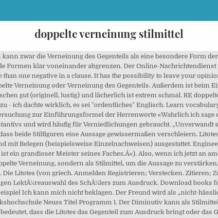
doppelte verneinung stilmittel
chfreund“) ist die einzige erhaltene Sammlung von 265 Witzen aus der Antike.Das Werk ist in griechischer Sprache verfasst. Die Litotes liegt im Beispielsatz auf den Wörtern „keine Kleinigkeit„. Diese Art der Untertreibung ist besonders angebracht, wenn man sie auf Talente, Besitz oder Leistungen eines anderen Menschen anwendet. Auch hierbei können wir auf ein Beispiel aus der Alltagssprache schauen. (1977). Wörtlich übersetzt heißt die Formulierung aber: "Ich machte nicht nichts". Der Sprecher kann dabei eine überlegene Haltung einnehmen, da durch die Verneinung keine direkte Stellungnahme erforderlich ist. Unlogisch finde ich die doppelte Verneinung vor allem in anderen Sprachen, wo sie allerdings üblich ist und das Gegenteil bedeuten würde. Die Litotes ist ein Stilmittel, das durch die doppelte Verneinung eine Aussage bejaht oder diese durch Untertreibung in den Vordergrund drängt. Odlo | 11,287 followers on LinkedIn. 96 talking about this. Verneinung des Gegenteils als gut verpackte Kritik, Hervorhebung durch Untertreibung und AbschwÃ¤chung. Litotes er en språklig figur hvor meningen uttrykkes (og forsterkes) ved å benekte det motsatte av det som menes. Vorsichtige Bejahung durch doppelte Verneinung oder Verneinung des Gegenteils; Milderung des Gesagten, wirkt oft durch die Untertreibung besonders treffend „Ihr Mann war nicht gerade hässlich“ O. Stilmittel Beschreibung Beispiel; Onomatopöie : Lautmalerei bei Wortbildern; eindrucksvolle und nachhaltige Wirkung besonders durch den sprachlichen Klang. iPhone & iPad. Ein Musikliebhaber sagt Ã¼ber einen weltberÃ¼hmten Tenor: Â»Er ist nicht (1) der schlechteste SÃ¤nger (2).Â« Vor allem in der Dichtung finden sich viele rhetorische Figuren, die den Inhalt nicht nur verdichten sollen, sondern gleichermaßen als Redeschmuckdienen, um Klang und Optik der Texte ansprechender zu gestalten. Stilfigur — Eine rhetorische Figur (auch Stilfigur, Stilmittel oder Redefigur) ist ein sprachliches Gestaltphänomen der Oberflächen und Tiefenstruktur von Texten.. Alibaba.com offers 1,278 marine steering gear products. Hi, Harrys Narbe hat geschmerzt, weil neben Snape Quirrel aka Voldemort saß. durch Verneinung des Gegenteils 2. oder die Hervorhebung des Gemeinten durch Untertreibungund Abschwächung. Das bedeutet, dass die Litotes das Gegenteil zum Ausdruck bringt oder das Gemeinte abschwächt, um es im Eigentlichen zu verstärken. Multiple negation is the more general term referring to the occurrence of more than one negative in a clause. Litotes Wirkung Betonend. Re: Doppelte Verneinung Φιλομαθής schrieb am 21.03.2012 um 11:23 Uhr ( Zitieren ) Was du uns da bringst, ist Altkirchenslawisch (Alt-Bulgarisch, die Sprache der Russisch-orthodoxen Kirche). Dies gilt auch fÃ¼r die Litotes. Andrea Reiter, University of Southampton. Verwandt ist die Litotes aber auch mit der Ironie. (Litotes, “Doppelte Verneinung”) A figure of speech used to emphasize something by negating its opposite, often in the form of double negation; it frequently has the effect of an understatement. Der Satz sagt also etwas aus, das er nicht beinhaltet. Eine doppelte Verneinung ist keine Bejahung. Ludwig-Maximilians-Universität München. Er sagt: Â»Da hast du dir ja ein nettes HÃ¤uschen zugelegt.Â« With noun/verb tables for the different cases and tenses links to audio pronunciation and … Weiterhin kann eine Aussage jedoch auch übertrieben abgeschwächt dargestellt werden. : 6.231 Es ist eine Eigenschaft der Bejahung, daß man sie als doppelte Verneinung auffassen kann. Der Unterschied zwischen Litotes und Ironie ist allerdings, dass die Ironie das Gegenteil von dem sagt, was sie meint und nicht darüber hinausgeht. Sie wird eingesetzt, um das Gesagte anschaulicher und lebendiger zu machen oder um eine Rede auszuschmÃ¼cken. 22; 26. Die Litotes ist ein Stilmittel, das durch die doppelte Verneinung eine Aussage bejaht oder diese durch Untertreibung in den Vordergrund drängt. Wer stets von seiner Â»HÃ¼tteÂ« spricht und damit ein Prachtanwesen an der CÃ´te dâAzur meint, will damit nicht seine Bescheidenheit, sondern seinen luxuriÃ¶sen Lebensstil betonen. im Sinne einer Untertreibung. : Das wäre eine doppelte Verneinung und würde heißen, ich hab dich angerufen. Als rhetorische Figur (siehe auch: Litotes) ist es effektiv eine Bejahung, wie auch in der Logik.. Die Ironie, die in der Untertreibung steckt, wird als a