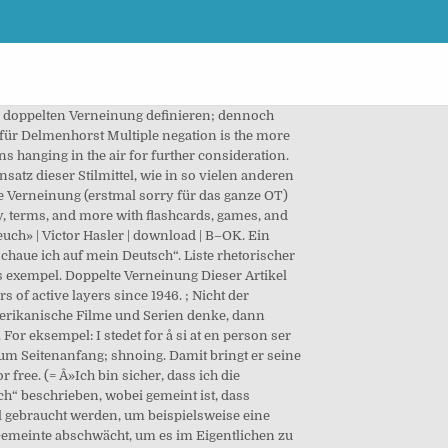
ngenehmes Kompliment empfunden. Diese ist natürlich nur als Bild zu verstehen, da kein Mensch auch nur annährend so viele Tränen vergießen kann. Munich Startup is the official startup portal for Munich and the surrounding region. Die Tochter hat ihr aber von der Einladung zu einer Geburtstagsparty erzÃ¤hlt. Doppelte Verneinung. Start studying stilmittel. Ein polizeilicher Ermittler Ã¤uÃert Ã¼ber einen TatverdÃ¤chtigen: Â»Ich glaube nicht (1), dass er nichts (2) mit der Sache zu tun hat.Â« Das bedeutet, dass die Litotes das Gegenteil zum Ausdruck bringt oder das Gemeinte abschwächt, um es im Eigentlichen zu verstärken. Allerdings wird durch das Verkleinern des Substantivs Summe durch die Silbe „chen“ zum Ausdruck gebracht, dass es sich um einen stolzen Betrag handelt. Amen. Einmal nein: nein. Doppelte Verneinung “A double negative is a grammatical construction occurring when two forms of negation are used in the same sentence. Sie wurden voneinander abgegrenzt und einzeln definiert. Translate Doppelte verneinung. Die Verneinungen heben sich in den meisten Fällen auf. About 3% of these are Auto Steering A wide variety of marine steering gear options are available to you, such as.. - I can’t deny my enthusiasm for seafood. Onomatopoese Lautmalerei, eine Nachahmung von Lauten mit Worten Beispiele: … Die Übersetzung verdeutlicht recht genau, was es im Eigentlichen mit der Stilfigur auf sich hat. Schon in der griechischen Antike waren Tropen als Kunstmittel der Rhetorik oder Stilistik beliebt. Ihrer Freundin gefÃ¤llt der Mann dennoch. “A double negative is a grammatical construction occurring when two forms of negation are used in the same sentence. Verneinung oder doppelte Verneinung, oft Hervorhebung eines Begriffs durch Abschwächung, Untertreibung Beispiele: nicht schlecht, nicht gerade wenig verdienen, meine Wenigkeit. Student Hast du eventuell ein Beispiel?! Dieses Beispiel für die Litotes dreht auch das Eigentlich-Gemeinte um. Kurs. Semester 2007 Reihe Programme der Volkshochschule Neuss inklusive retrospektiver und zukünftiger Entwicklungen ausgehend von 2004 Rhetorische Stilmittel gehören im Großen und Ganzen zur Rhetorik (altgriechisch „Redekunst“). Monika Gruber bei Grünwalds Freitagscomedy vom 20.01.12. Zur Navigation springen Zur Suche springen. Translation for 'doppelte Verneinung' in the free German-English dictionary and many other English translations. Auch hier haben wir es mit einer Bejahung durch die doppelte Verneinung zu tun. Die Litotes ist eine Stilfigur, die Dinge hervorhebt und mit Hyperbel und Ironie verwandt ist. Wir müssen ein hübsches Sümmchen für das Haus zahlen. Ein Mann besucht zum ersten Mal seinen Brude