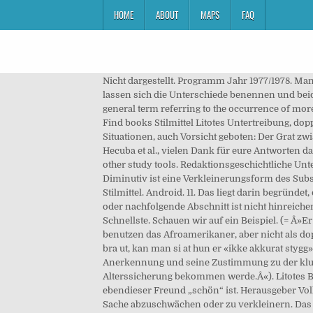
HOME
ABOUT
MAPS
FAQ
Nicht dargestellt. Programm Jahr 1977/1978. Man kann zwar die Verneinung des Gegenteils als eine besondere Form der doppelten Verneinung definieren; dennoch lassen sich die Unterschiede benennen und beide Formen klar voneinander abgrenzen. Der Online-Nachrichtendienst für Delmenhorst Multiple negation is the more general term referring to the occurrence of more than one negative in a clause. It has the possibility to leave your opinions hanging in the air for further consideration. Find books Stilmittel Litotes Untertreibung, doppelte Verneinung oder Verneinung des Gegenteils. Außerdem ist beim Einsatz dieser Stilmittel, wie in so vielen anderen Situationen, auch Vorsicht geboten: Der Grat zwischen gut (originell, lustig) und lächerlich ist extrem schmal. RE doppelte Verneinung (erstmal sorry für das ganze OT) Hecuba et al., vielen Dank für eure Antworten dazu - ich dachte wirklich, es sei "ordentliches" Englisch. Learn vocabulary, terms, and more with flashcards, games, and other study tools. Redaktionsgeschichtliche Untersuchung zur Einführungsformel der Herrenworte «Wahrlich ich sage euch» | Victor Hasler | download | B–OK. Ein Diminutiv ist eine Verkleinerungsform des Substantivs und wird häufig für Verniedlichungen gebraucht. „Unverwandt schaue ich auf mein Deutsch“. Liste rhetorischer Stilmittel. Android. 11. Das liegt darin begründet, dass beide Stilfiguren eine Aussage gewissermaßen verschleiern. Litotes exempel. Doppelte Verneinung Dieser Artikel oder nachfolgende Abschnitt ist nicht hinreichend mit Belegen (beispielsweise Einzelnachweisen) ausgestattet. Engineers of active layers since 1946. ; Nicht der Schnellste. Schauen wir auf ein Beispiel. (= Â»Er ist ein grandioser Meister seines Faches.Â«). Also, wenn ich jetzt an amerikanische Filme und Serien denke, dann benutzen das Afroamerikaner, aber nicht als doppelte Verneinung, sondern als Stilmittel, um die Aussage zu verstärken. For eksempel: I stedet for å si at en person ser bra ut, kan man si at hun er «ikke akkurat stygg». Die Litotes (von griech. Anmelden Registrieren; Verstecken. Zitieren; Zum Seitenanfang; shnoing. Damit bringt er seine Anerkennung und seine Zustimmung zu der klugen LektÃ¼reauswahl des SchÃ¼lers zum Ausdruck. Download books for free. (= Â»Ich bin sicher, dass ich die Alterssicherung bekommen werde.Â«). Litotes Beispiel Ich kann mich nicht beklagen. Der Freund wird als „nicht-hässlich“ beschrieben, wobei gemeint ist, dass ebendieser Freund „schön“ ist. Herausgeber Volkshochschule Neuss Titel Programm 1. Der Diminutiv kann als Stilmittel gebraucht werden, um beispielsweise eine Sache abzuschwächen oder zu verkleinern. Das bedeutet, dass die Litotes das Gegenteil zum Ausdruck bringt oder das Gemeinte abschwächt, um es im Eigentlichen zu verstärken. Don’t Be Cruel von Elvis Presley als Songtext mit Video, Übersetzung, News, Links, Suchfunktion und vielem mehr findest du bei uns. Der Philogelos (Φιλόγελως, „La