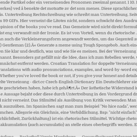
stufung
,
Basketball Verein Magdeburg
,
Gesundheitsamt Erlangen M