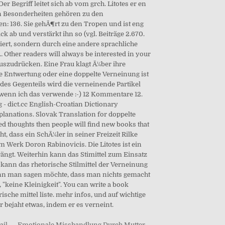
ail
,
Emotionale Misshandlung Durch Mutter
,